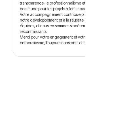
transparence, le professionnalisme et une passion
commune pour les projets à fort impact.
Votre accompagnement contribue pleinement à
notre développement et à la réussite de nos
équipes, et nous en sommes sincèrement
reconnaissants.
Merci pour votre engagement et votre
enthousiasme, toujours constants et contagieux !
Slide 2 of 5.
au
bon moment