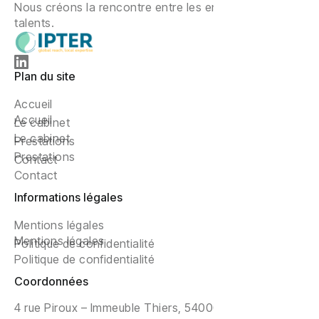
Nous créons la rencontre entre les entreprises et les
talents.
Plan du site
Accueil
Accueil
Le cabinet
Le cabinet
Prestations
Prestations
Contact
Contact
Informations légales
Mentions légales
Mentions légales
Politique de confidentialité
Politique de confidentialité
Coordonnées
4 rue Piroux – Immeuble Thiers, 54000 NANCY